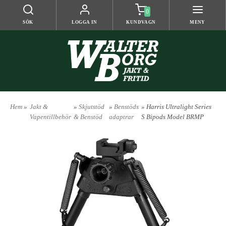
0
SÖK
LOGGA IN
KUNDVAGN
MENY
Hem
»
Jakt &
»
Skjutstöd
»
Benstöds
» Harris Ultralight Series
Vapentillbehör
& Benstöd
adaptrar
S Bipods Model BRMP