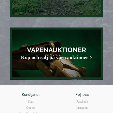
VAPENAUKTIONER
Köp och sälj på våra auktioner >
Kundtjänst
Följ oss
Start
Facebook
Om oss
Instagram