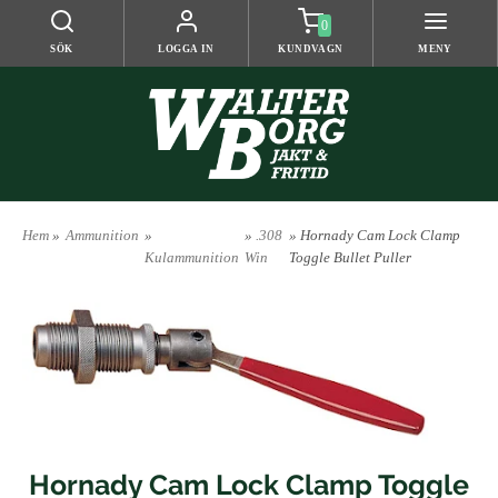
0
SÖK
LOGGA IN
KUNDVAGN
MENY
Hem
»
Ammunition
»
»
.308
» Hornady Cam Lock Clamp
Kulammunition
Win
Toggle Bullet Puller
Hornady Cam Lock Clamp Toggle