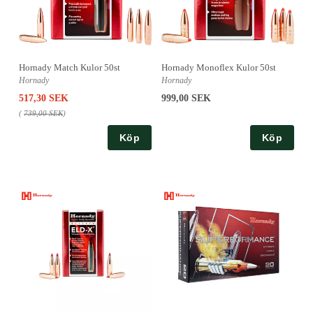
Hornady Match Kulor 50st
Hornady Monoflex Kulor 50st
Hornady
Hornady
517,30 SEK
999,00 SEK
(
739,00 SEK
)
Köp
Köp