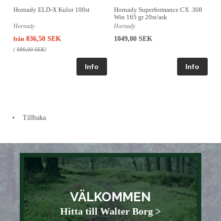
Hornady ELD-X Kulor 100st
Hornady Superformance CX .308
Win 165 gr 20st/ask
Hornady
Hornady
836,50 SEK
1049,00 SEK
från
(
999,00 SEK
)
Tillbaka
VÄLKOMMEN
Hitta till Walter Borg >