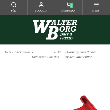
0
SÖK
LOGGA IN
KUNDVAGN
MENY
Hem
»
Ammunition
»
»
.308
» Hornady Lock N Load
Kulammunition
Win
Impact Bullet Puller