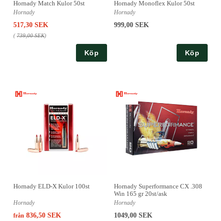
Hornady Match Kulor 50st
Hornady Monoflex Kulor 50st
Hornady
Hornady
517,30 SEK
999,00 SEK
(
739,00 SEK
)
Köp
Köp
Hornady ELD-X Kulor 100st
Hornady Superformance CX .308
Win 165 gr 20st/ask
Hornady
Hornady
836,50 SEK
1049,00 SEK
från