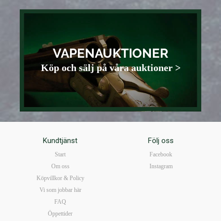
VAPENAUKTIONER
Köp och sälj på våra auktioner >
Kundtjänst
Följ oss
Start
Facebook
Om oss
Instagram
Köpvillkor & Policy
Vi som jobbar här
FAQ
Öppettider