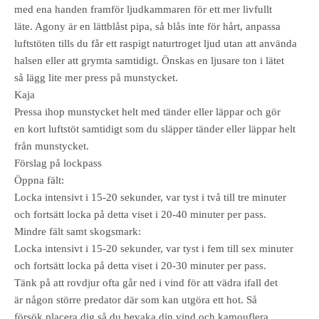
med ena handen framför ljudkammaren för ett mer livfullt
läte. Agony är en lättblåst pipa, så blås inte för hårt, anpassa
luftstöten tills du får ett raspigt naturtroget ljud utan att använda
halsen eller att grymta samtidigt. Önskas en ljusare ton i lätet
så lägg lite mer press på munstycket.
Kaja
Pressa ihop munstycket helt med tänder eller läppar och gör
en kort luftstöt samtidigt som du släpper tänder eller läppar helt
från munstycket.
Förslag på lockpass
Öppna fält:
Locka intensivt i 15-20 sekunder, var tyst i två till tre minuter
och fortsätt locka på detta viset i 20-40 minuter per pass.
Mindre fält samt skogsmark:
Locka intensivt i 15-20 sekunder, var tyst i fem till sex minuter
och fortsätt locka på detta viset i 20-30 minuter per pass.
Tänk på att rovdjur ofta går ned i vind för att vädra ifall det
är någon större predator där som kan utgöra ett hot. Så
försök placera dig så du bevaka din vind och kamouflera