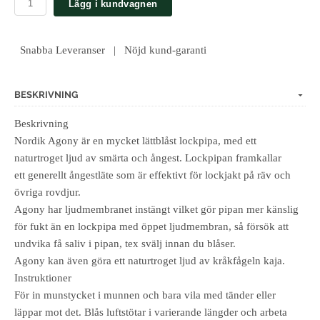
Lägg i kundvagnen
Snabba Leveranser | Nöjd kund-garanti
BESKRIVNING
Beskrivning
Nordik Agony är en mycket lättblåst lockpipa, med ett
naturtroget ljud av smärta och ångest. Lockpipan framkallar
ett generellt ångestläte som är effektivt för lockjakt på räv och
övriga rovdjur.
Agony har ljudmembranet instängt vilket gör pipan mer känslig
för fukt än en lockpipa med öppet ljudmembran, så försök att
undvika få saliv i pipan, tex svälj innan du blåser.
Agony kan även göra ett naturtroget ljud av kråkfågeln kaja.
Instruktioner
För in munstycket i munnen och bara vila med tänder eller
läppar mot det. Blås luftstötar i varierande längder och arbeta