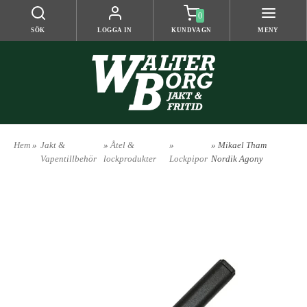
0
SÖK
LOGGA IN
KUNDVAGN
MENY
Hem
»
Jakt &
»
Åtel &
»
» Mikael Tham
Vapentillbehör
lockprodukter
Lockpipor
Nordik Agony