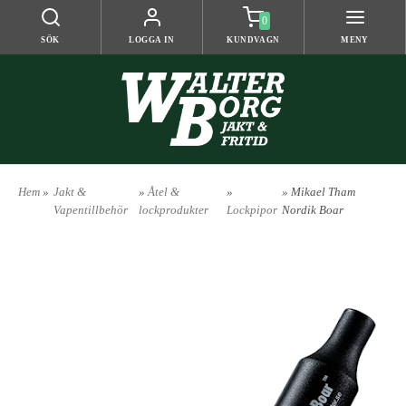
0
SÖK
LOGGA IN
KUNDVAGN
MENY
Hem
»
Jakt &
»
Åtel &
»
» Mikael Tham
Vapentillbehör
lockprodukter
Lockpipor
Nordik Boar