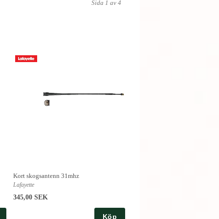
Sida 1 av 4
Kort skogsantenn 31mhz
Lafayette
345,00 SEK
Köp