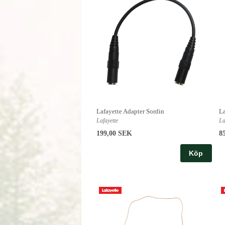
Lafayette Adapter Sordin
La
Lafayette
La
199,00 SEK
8
Köp