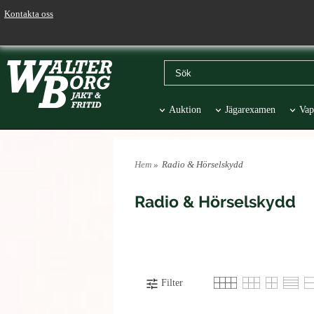
Kontakta oss
Auktion
Jägarexamen
Vap
Väskor & Stolar
Hund
Pr
Hem
»
Radio & Hörselskydd
Radio & Hörselskydd
Filter