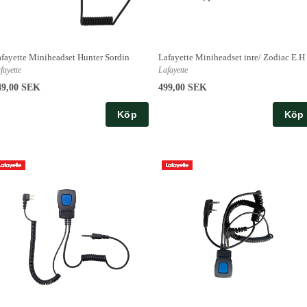
fayette Miniheadset Hunter Sordin
Lafayette Miniheadset inre/ Zodiac E.H
fayette
Lafayette
49,00 SEK
499,00 SEK
Köp
Köp