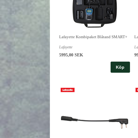
Lafayette Kombipaket Blåtand SMART+
La
Lafayette
La
5995,00 SEK
9
Köp