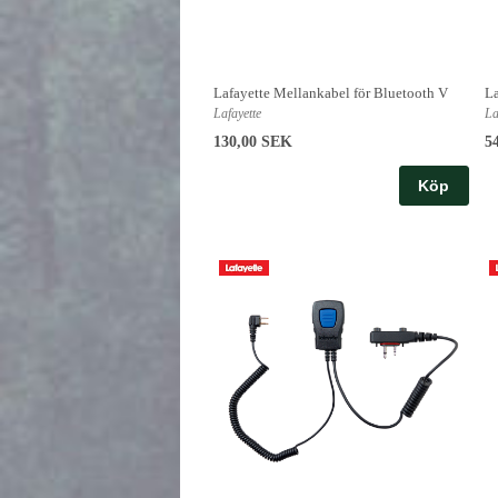
Lafayette Mellankabel för Bluetooth V
La
Lafayette
La
130,00 SEK
5
Köp