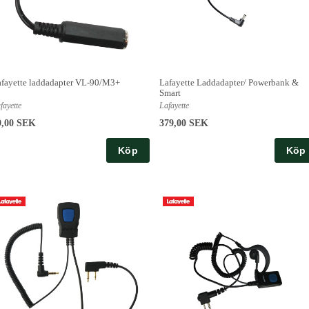
fayette laddadapter VL-90/M3+
Lafayette Laddadapter/ Powerbank &
Smart
fayette
Lafayette
9,00 SEK
379,00 SEK
Köp
Köp