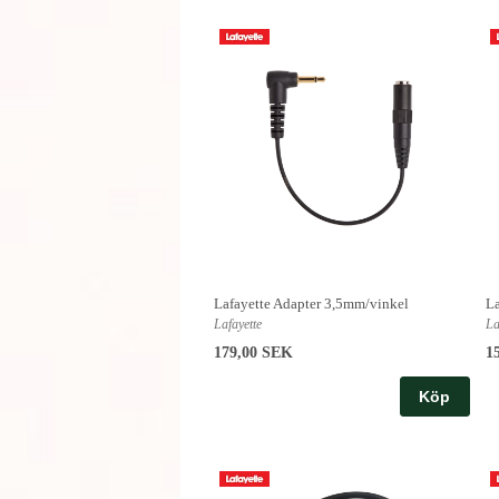
Lafayette Adapter 3,5mm/vinkel
La
Lafayette
La
179,00 SEK
1
Köp