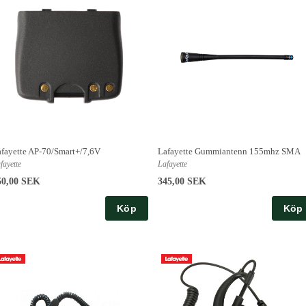
fayette AP-70/Smart+/7,6V
Lafayette Gummiantenn 155mhz SMA
fayette
Lafayette
50,00 SEK
345,00 SEK
Köp
Köp