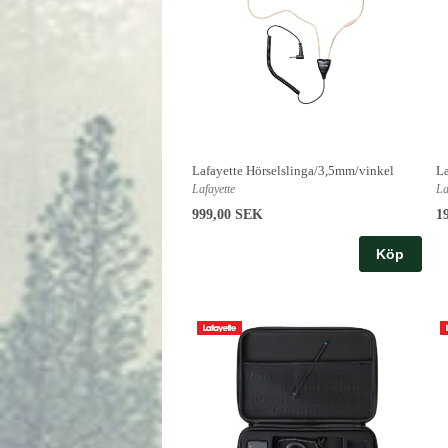
Lafayette Hörselslinga/3,5mm/vinkel
La
Lafayette
La
999,00 SEK
1
Köp