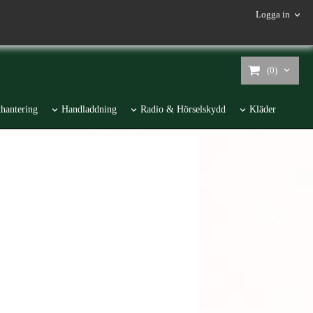
Logga in
(0)
hantering
Handladdning
Radio & Hörselskydd
Kläder