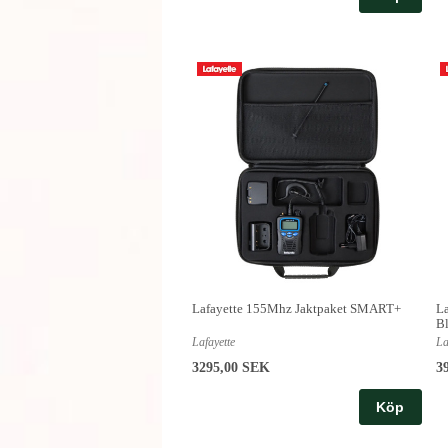
Lafayette 155Mhz Jaktpaket SMART+
L
Bl
Lafayette
La
3295,00 SEK
3
Köp