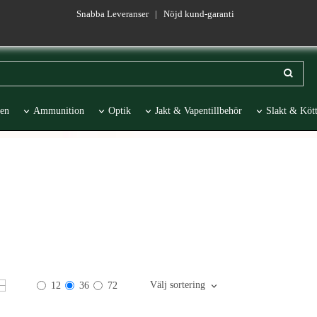
Snabba Leveranser | Nöjd kund-garanti
en
Ammunition
Optik
Jakt & Vapentillbehör
Slakt & Kött
esentartiklar
REA
Välj sortering
12
36
72