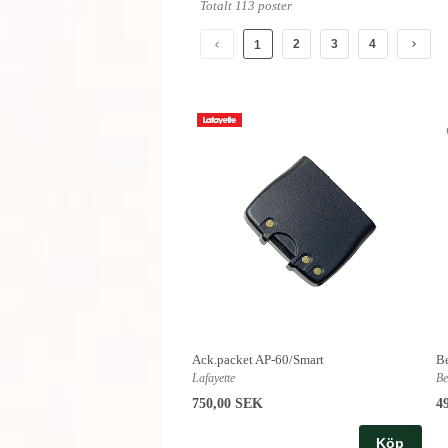
Totalt 113 poster
2
3
4
1
Ack.packet AP-60/Smart
Be
Lafayette
Be
750,00 SEK
4
Köp