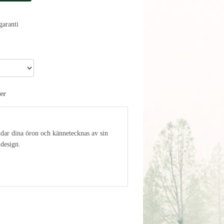
aranti
er
dar dina öron och kännetecknas av sin
design.