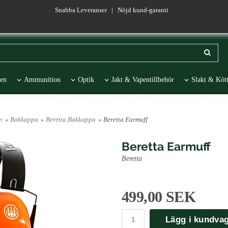
Snabba Leveranser | Nöjd kund-garanti
en
Ammunition
Optik
Jakt & Vapentillbehör
Slakt & Kött
esentartiklar
REA
n
»
Bakkappa
»
Beretta Bakkappa
» Beretta Earmuff
Beretta Earmuff
Beretta
499,00 SEK
Lägg i kundva