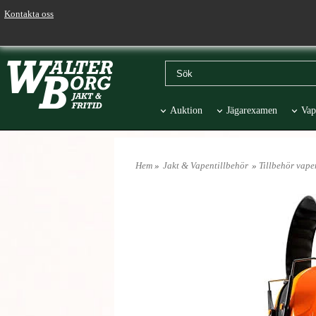
Kontakta oss
Auktion
Jägarexamen
Vap
Väskor & Stolar
Hund
Pr
Hem
»
Jakt & Vapentillbehör
»
Tillbehör vape