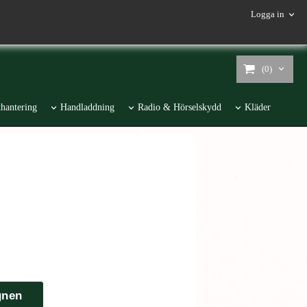
Logga in
(0)
hantering
Handladdning
Radio & Hörselskydd
Kläder
gnen