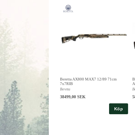
Beretta AX800 MAX7 12/89 71cm
B
7x7RIB
A
Beretta
B
38499,00 SEK
5
Köp