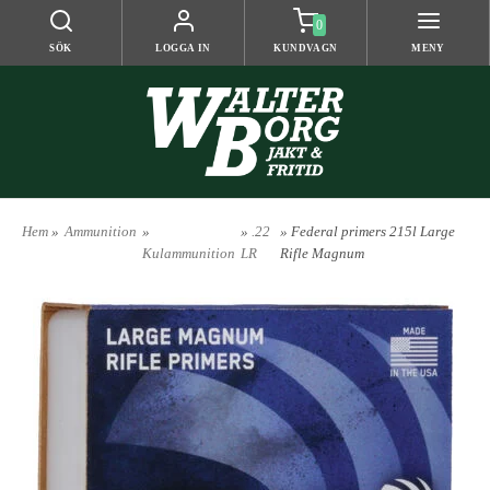
0
SÖK
LOGGA IN
KUNDVAGN
MENY
Hem
»
Ammunition
»
»
.22
» Federal primers 215l Large
Kulammunition
LR
Rifle Magnum