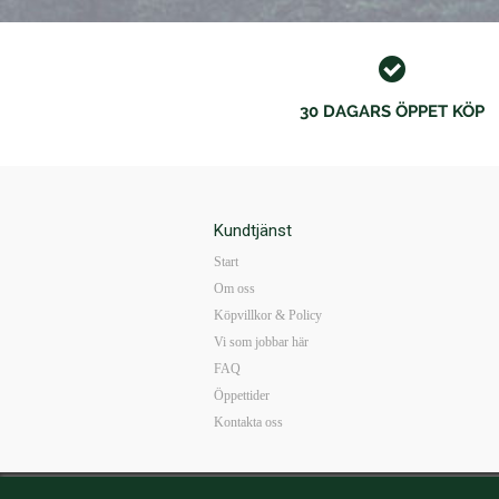
30 DAGARS ÖPPET KÖP
Kundtjänst
Start
Om oss
Köpvillkor & Policy
Vi som jobbar här
FAQ
Öppettider
Kontakta oss