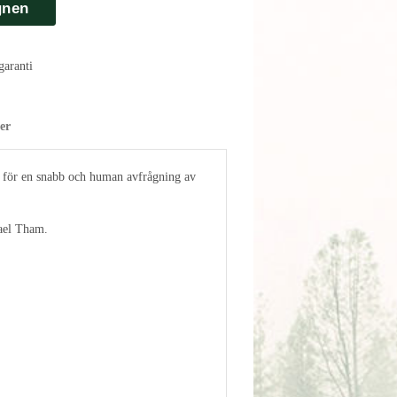
gnen
aranti
er
n för en snabb och human avfrågning av
ael Tham.