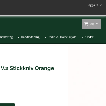
Logga in
(0)
hantering
Handladdning
Radio & Hörselskydd
Kläder
V.2 Stickkniv Orange