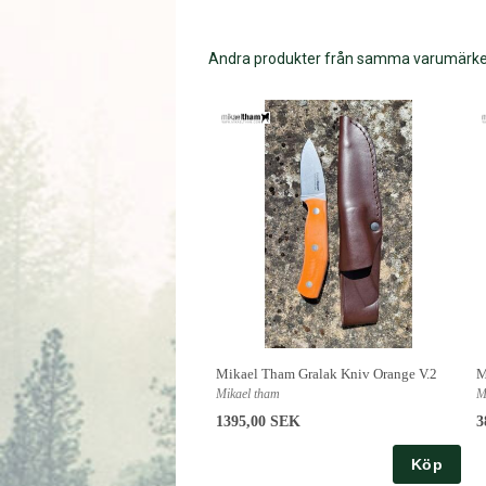
Andra produkter från samma varumärk
Mikael Tham Gralak Kniv Orange V.2
M
Mikael tham
M
1395,00 SEK
3
Köp