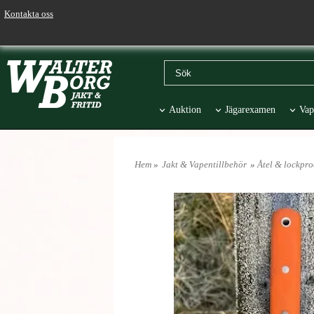
Kontakta oss
Auktion
Jägarexamen
Vap
Väskor & Stolar
Hund
Pr
Hem
»
Jakt & Vapentillbehör
»
Åtel & lockpro