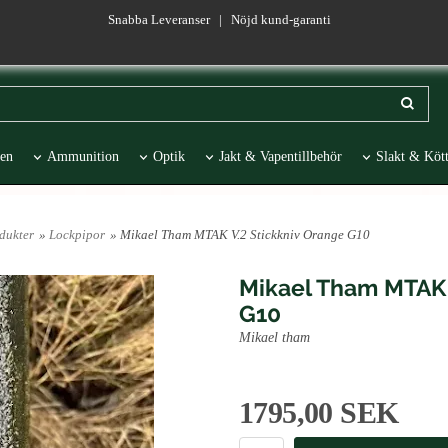
Snabba Leveranser | Nöjd kund-garanti
en
Ammunition
Optik
Jakt & Vapentillbehör
Slakt & Kött
esentartiklar
REA
dukter
»
Lockpipor
» Mikael Tham MTAK V.2 Stickkniv Orange G10
Mikael Tham MTAK 
G10
Mikael tham
1795,00 SEK