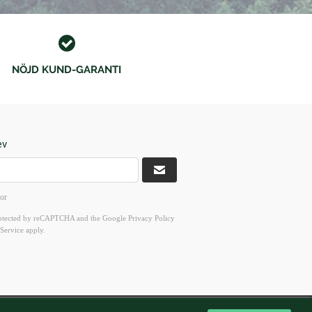
NÖJD KUND-GARANTI
ev
kor
 protected by reCAPTCHA and the Google
Privacy Policy
Service
apply.