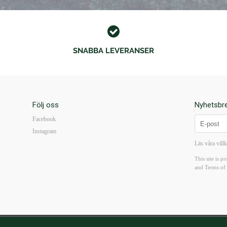
SNABBA LEVERANSER
Följ oss
Nyhetsbr
Facebook
Instagram
Läs våra vill
This site is
and
Terms of 