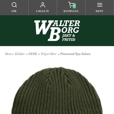
0
SÖK
LOGGA IN
KUNDVAGN
MENY
Hem
»
Kläder
»
HERR
»
Tröjor Herr
» Pinewood Nya Stöten.